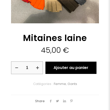
Mitaines laine
45,00
€
quantité
Ajouter au panier
de
Mitaines
laine
Catégories :
Femme
,
Gants
Share