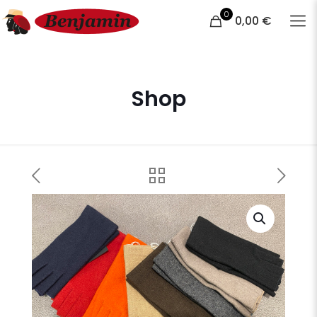
0
0,00 €
Shop