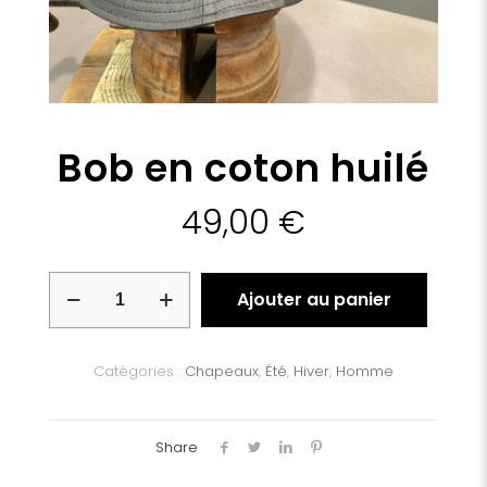
Bob en coton huilé
49,00
€
quantité
Ajouter au panier
de
Bob
en
coton
Catégories :
Chapeaux
,
Été
,
Hiver
,
Homme
huilé
Share