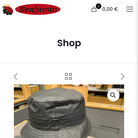
0
0,00 €
Shop