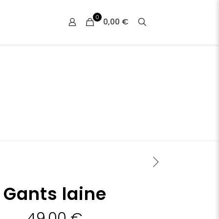
0
0,00 €
Gants laine
49,00
€