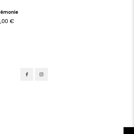
rémonie
5,00
€