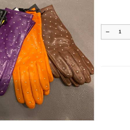
quantité
de
Gants
en
agneau
doublés
soie