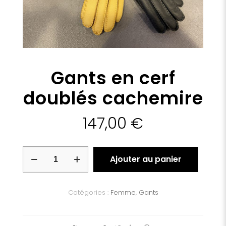
Gants en cerf
doublés cachemire
147,00
€
quantité
Ajouter au panier
de
Gants
en
cerf
Catégories :
Femme
,
Gants
doublés
cachemire