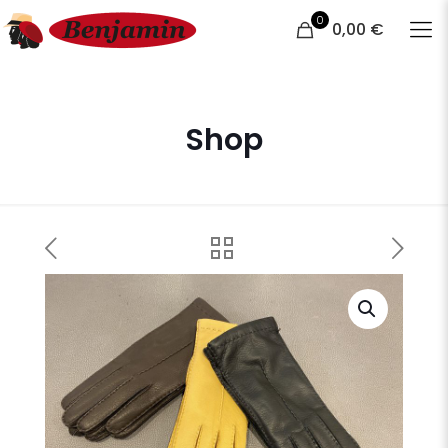
0
0,00 €
Shop