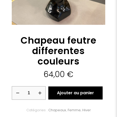
Chapeau feutre
differentes
couleurs
64,00
€
quantité
Ajouter au panier
de
Chapeau
feutre
differentes
Catégories :
Chapeaux
,
Femme
,
Hiver
couleurs