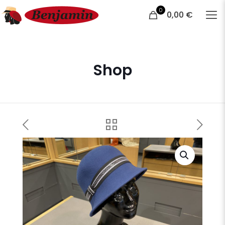
0
0,00 €
Shop