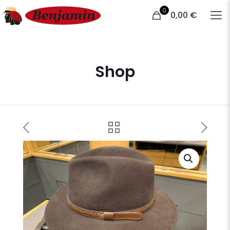
0
0,00 €
Shop