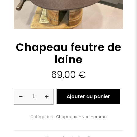
Chapeau feutre de
laine
69,00
€
quantité
Ajouter au panier
de
Chapeau
feutre
de
Catégories :
Chapeaux
,
Hiver
,
Homme
laine