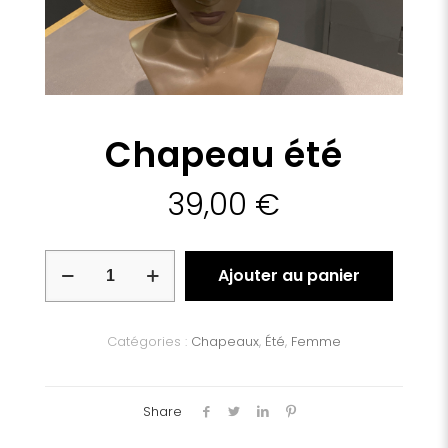
Chapeau été
39,00
€
quantité
Ajouter au panier
de
Chapeau
été
Catégories :
Chapeaux
,
Été
,
Femme
Share