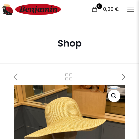
0
0,00 €
Shop