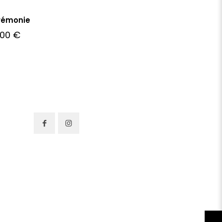
rémonie
,00
€