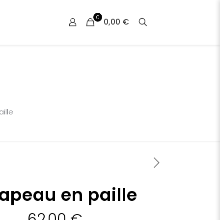
0
0,00 €
ille
apeau en paille
62,00
€