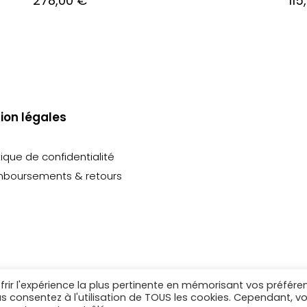
278,00
€
115
ion légales
tique de confidentialité
boursements & retours
frir l'expérience la plus pertinente en mémorisant vos préfére
ous consentez à l'utilisation de TOUS les cookies. Cependant, v