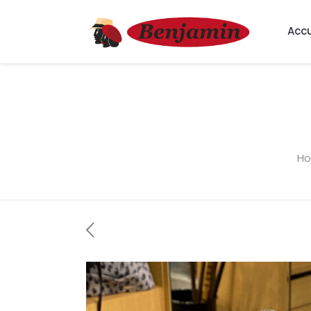
Accu
H