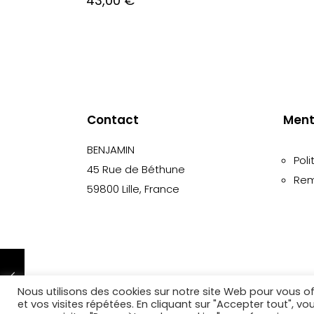
43,00
€
Contact
Ment
BENJAMIN
Poli
45 Rue de Béthune
Rem
59800 Lille, France
Nous utilisons des cookies sur notre site Web pour vous of
© 2022 Chapellerie Benjamin
et vos visites répétées. En cliquant sur "Accepter tout", v