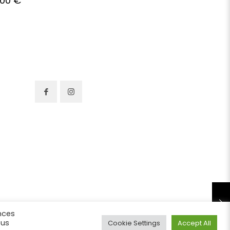
,00
€
nces
ous
Cookie Settings
Accept All