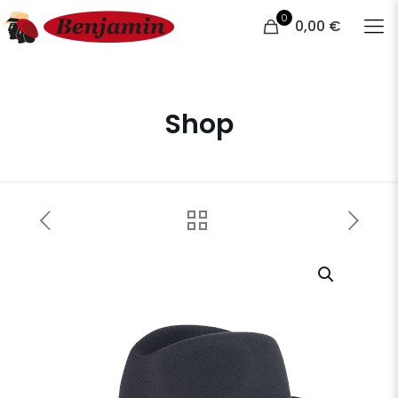
0
0,00 €
Shop