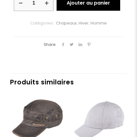
Ajouter au panier
de
Chapeau
feutre
poils
Catégories :
Chapeaux
,
Hiver
,
Homme
de
lapin
Share
Produits similaires