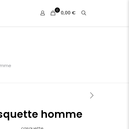
0
0,00 €
homme
squette homme
casquette