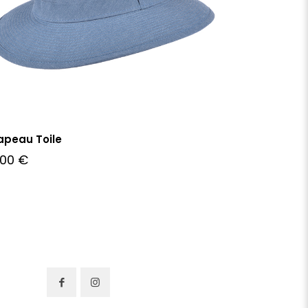
apeau Toile
,00
€