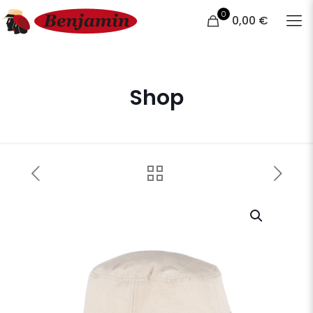
0
0,00 €
Shop