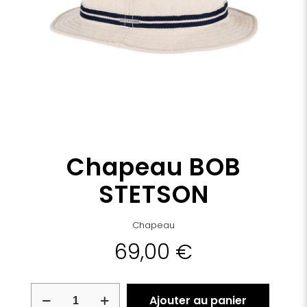
Chapeau BOB
STETSON
Chapeau
69,00
€
quantité
Ajouter au panier
de