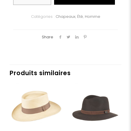
Chapeau
BOB
STETSON
Catégories :
Chapeaux
,
Été
,
Homme
Share
Produits similaires