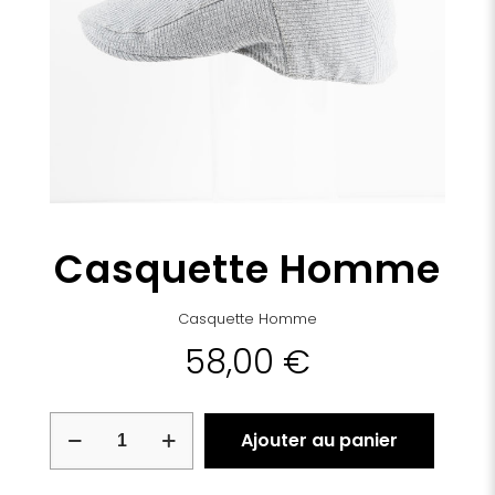
Casquette Homme
Casquette Homme
58,00
€
quantité
Ajouter au panier
de
Casquette
Homme