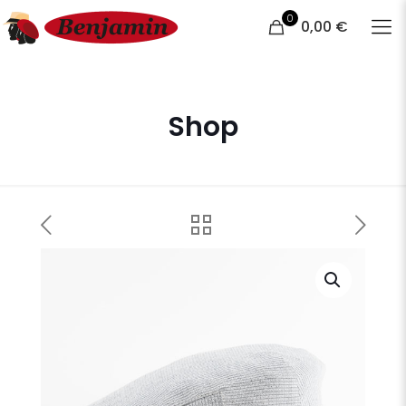
0
0,00 €
Shop