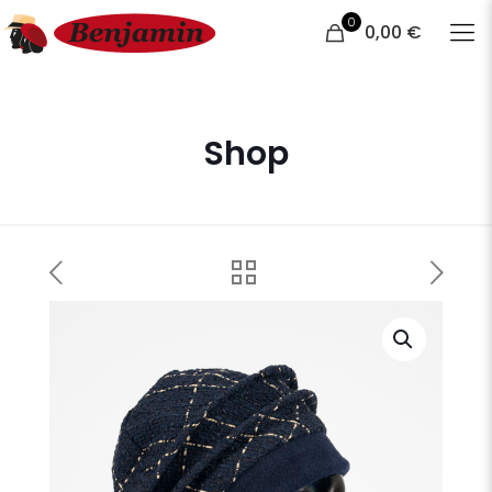
0
0,00 €
Shop