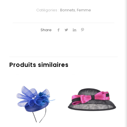
Dame
Catégories :
Bonnets
,
Femme
Share
Produits similaires