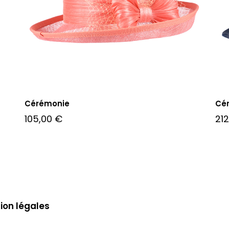
Cérémonie
Cé
105,00
€
21
ion légales