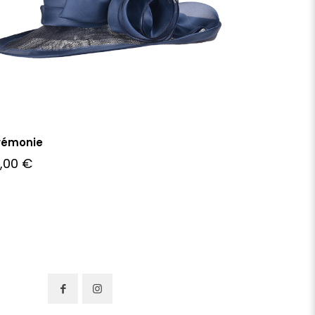
rémonie
2,00
€