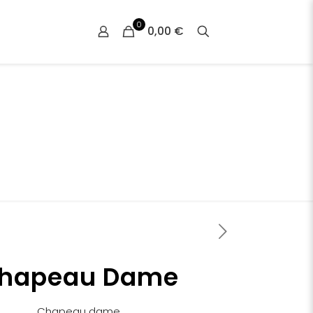
0
0,00 €
hapeau Dame
Chapeau dame