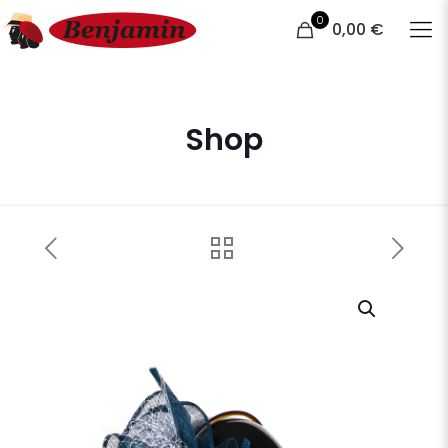
0
0,00 €
Shop