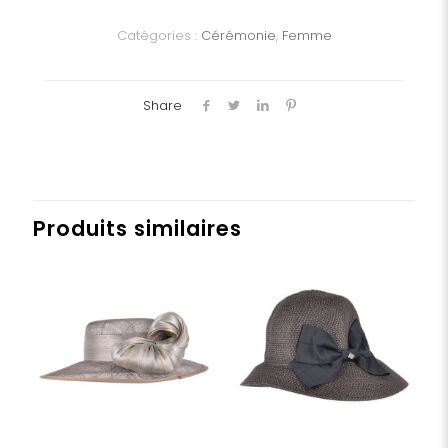
Dame
Catégories :
Cérémonie
,
Femme
Share
Produits similaires