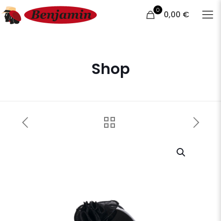
0
0,00 €
Shop