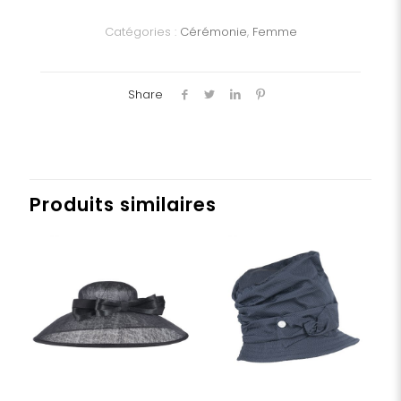
Dame
Catégories :
Cérémonie
,
Femme
Share
Produits similaires