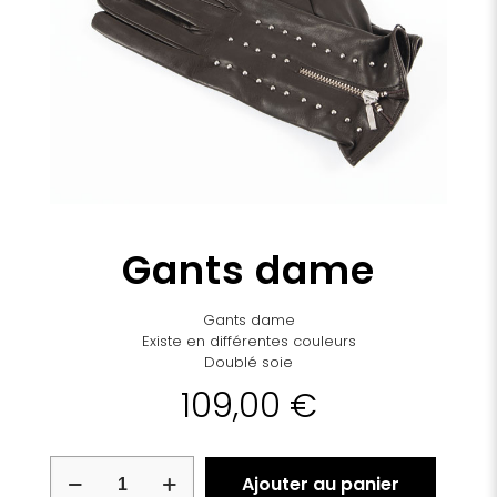
Gants dame
Gants dame
Existe en différentes couleurs
Doublé soie
109,00
€
quantité
Ajouter au panier
de