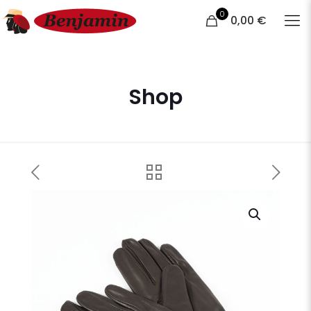
0
0,00 €
Shop