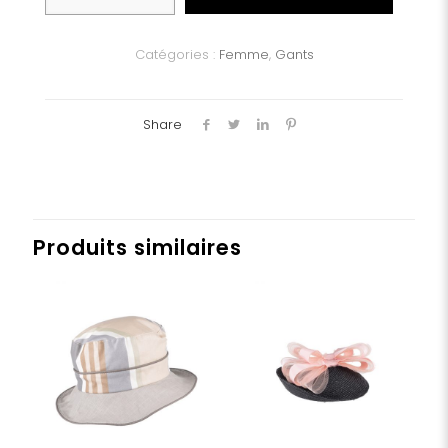
Gants
dame
Catégories :
Femme
,
Gants
Share
Produits similaires