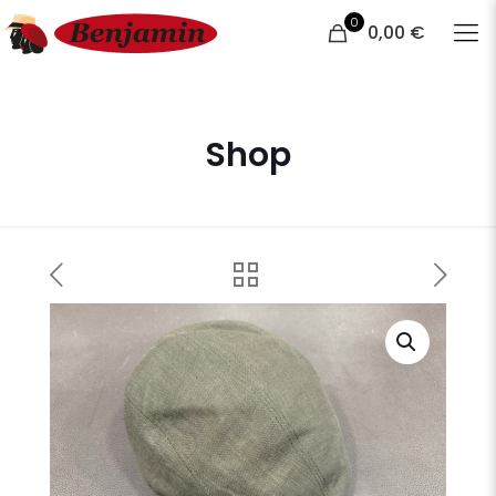
0
0,00 €
Shop