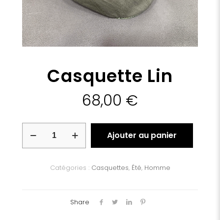
Casquette Lin
68,00
€
quantité
Ajouter au panier
de
Casquette
Lin
Catégories :
Casquettes
,
Été
,
Homme
Share