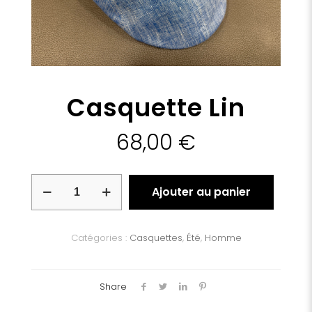
Casquette Lin
68,00
€
quantité
Ajouter au panier
de
Casquette
Lin
Catégories :
Casquettes
,
Été
,
Homme
Share