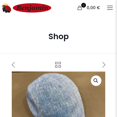
0
0,00 €
Shop