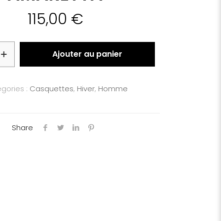
115,00
€
Ajouter au panier
gories :
Casquettes
,
Hiver
,
Homme
Share