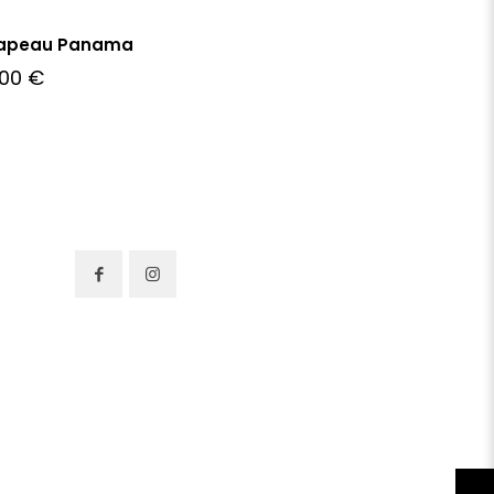
apeau Panama
,00
€