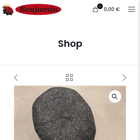
0
0,00 €
Shop