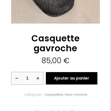
Casquette
gavroche
85,00
€
quantité
Ajouter au panier
de
Casquette
gavroche
Catégories :
Casquettes
,
Hiver
,
Homme