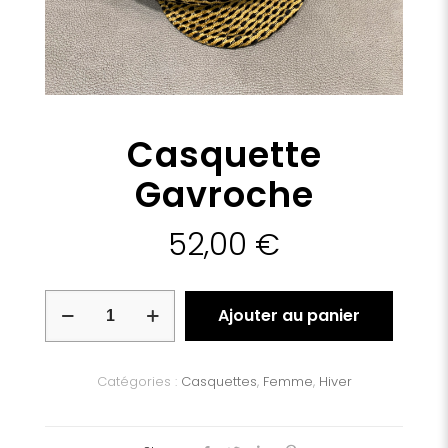
Casquette
Gavroche
52,00
€
quantité
Ajouter au panier
de
Casquette
Gavroche
Catégories :
Casquettes
,
Femme
,
Hiver