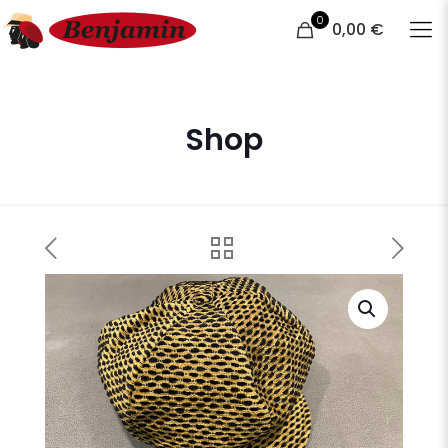
0
0,00 €
Shop