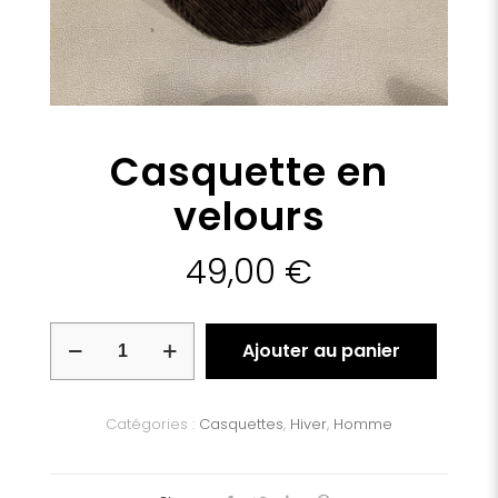
Casquette en
velours
49,00
€
quantité
Ajouter au panier
de
Casquette
en
velours
Catégories :
Casquettes
,
Hiver
,
Homme