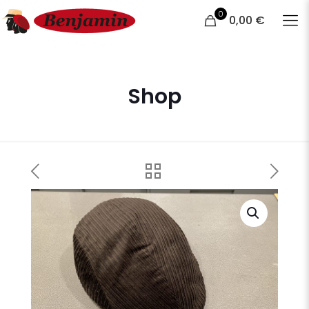
0
0,00 €
Shop