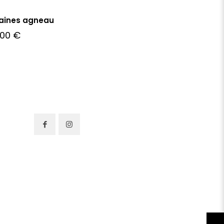
taines agneau
,00
€