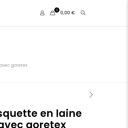
0
0,00 €
 avec goretex
quette en laine
avec goretex