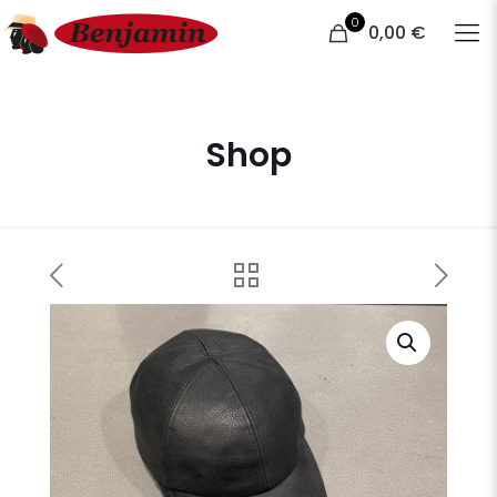
0
0,00 €
Shop