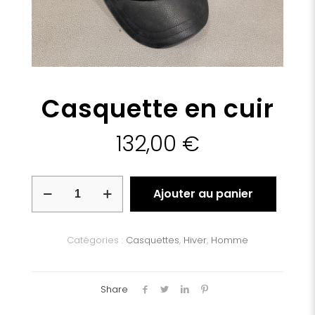
Casquette en cuir
132,00
€
quantité
Ajouter au panier
de
Casquette
en
cuir
Catégories :
Casquettes
,
Hiver
,
Homme
Share