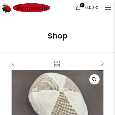
0
0,00 €
Shop