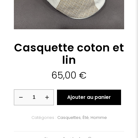
Casquette coton et
lin
65,00
€
quantité
Ajouter au panier
de
Casquette
coton
et
Catégories :
Casquettes
,
Été
,
Homme
lin