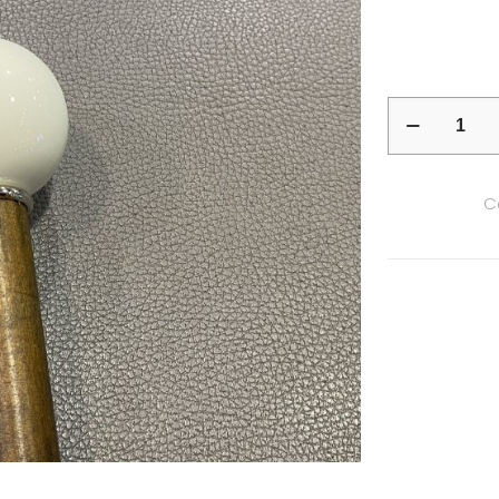
quantité
de
Canne
C