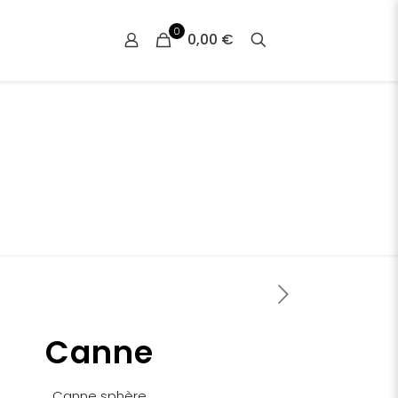
0
0,00 €
Canne
Canne sphère