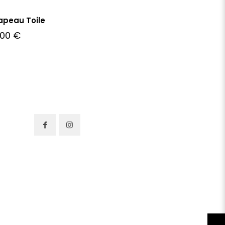
apeau Toile
,00
€