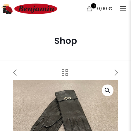
0
0,00 €
Shop