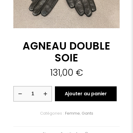
AGNEAU DOUBLE
SOIE
131,00
€
quantité
Ajouter au panier
de
AGNEAU
DOUBLE
SOIE
Catégories :
Femme
,
Gants