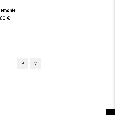
rémonie
,00
€