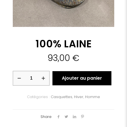
100% LAINE
93,00
€
quantité
Ajouter au panier
de
100%
LAINE
Catégories :
Casquettes
,
Hiver
,
Homme
Share