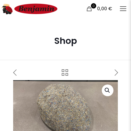
0
0,00 €
Shop