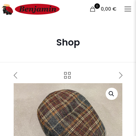
0
0,00 €
Shop