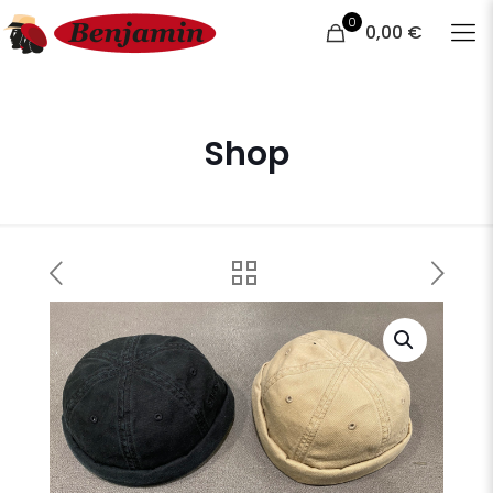
0
0,00 €
Shop