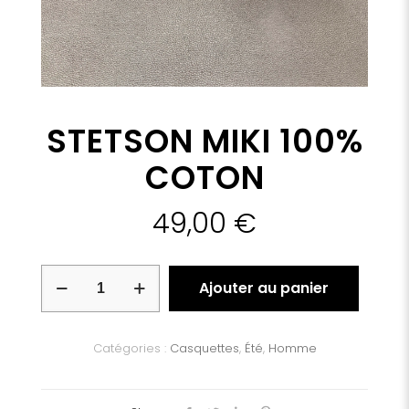
STETSON MIKI 100%
COTON
49,00
€
quantité
Ajouter au panier
de
STETSON
MIKI
100%
Catégories :
Casquettes
,
Été
,
Homme
COTON