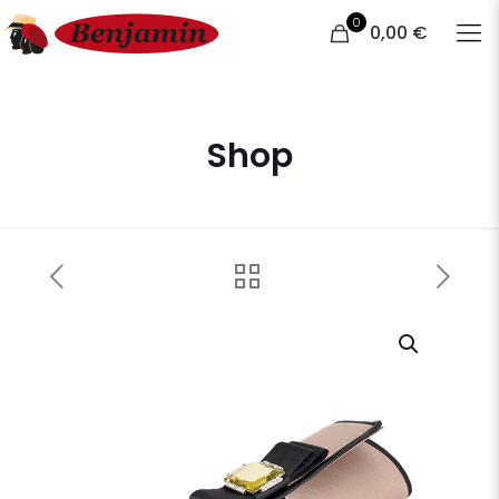
0
0,00 €
Shop