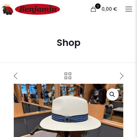
0
0,00 €
Shop