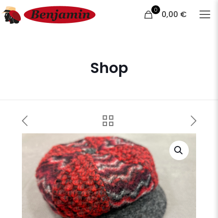
0
0,00 €
Shop