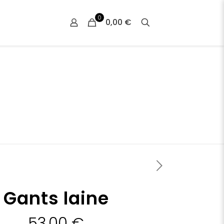
0
0,00 €
Gants laine
53,00
€