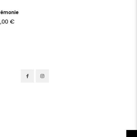
rémonie
5,00
€