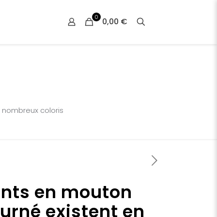
0
0,00 €
 nombreux coloris
nts en mouton
urné existent en