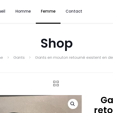
eil
Homme
Femme
Contact
Shop
me
Gants
Gants en mouton retourné existent en de
Ga
reto