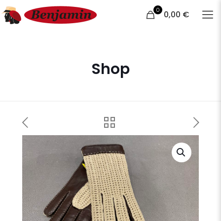
0
0,00 €
Shop