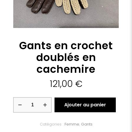
Gants en crochet
doublés en
cachemire
121,00
€
quantité
Ajouter au panier
de
Gants
en
crochet
Catégories :
Femme
,
Gants
doublés