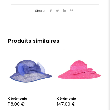
en
cachemire
Share
Produits similaires
Cérémonie
Cérémonie
118,00
€
147,00
€