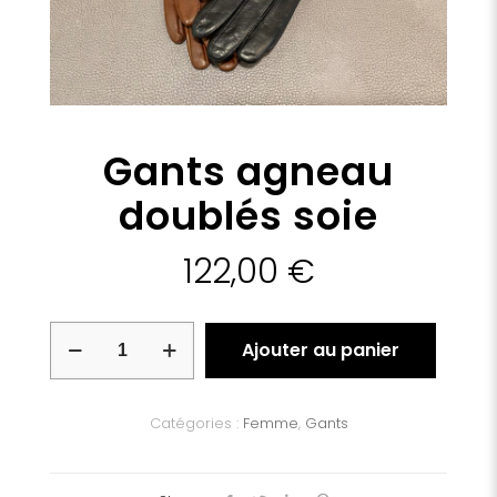
Gants agneau
doublés soie
122,00
€
quantité
Ajouter au panier
de
Gants
agneau
doublés
Catégories :
Femme
,
Gants
soie