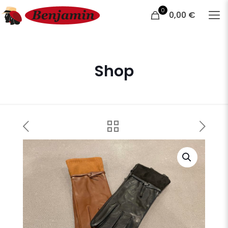
0
0,00 €
Shop