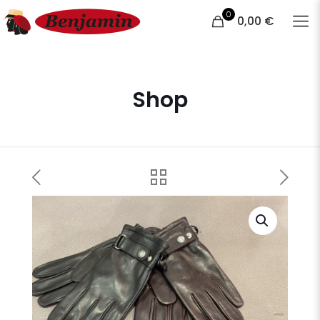
0
0,00 €
Shop