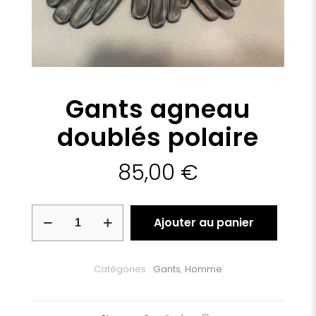
Gants agneau
doublés polaire
85,00
€
quantité
Ajouter au panier
de
Gants
agneau
doublés
Catégories :
Gants
,
Homme
polaire