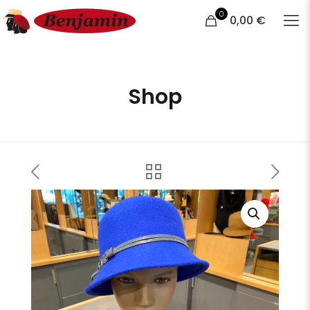
0
0,00 €
Shop