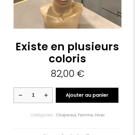
Existe en plusieurs
coloris
82,00
€
quantité
Ajouter au panier
de
Existe
en
plusieurs
Catégories :
Chapeaux
,
Femme
,
Hiver
coloris