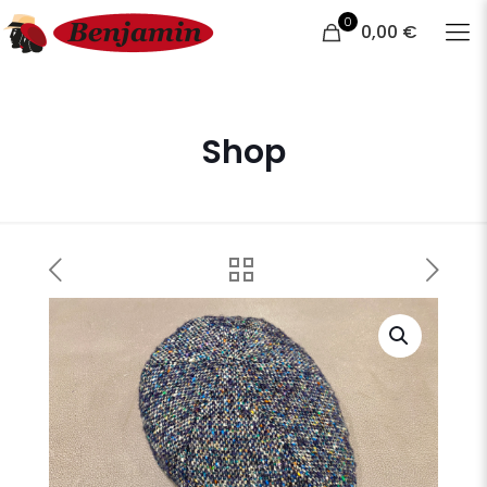
0
0,00 €
Shop