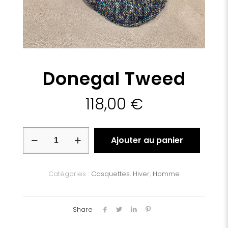
Donegal Tweed
118,00
€
quantité
Ajouter au panier
de
Donegal
Tweed
Catégories :
Casquettes
,
Hiver
,
Homme
Share