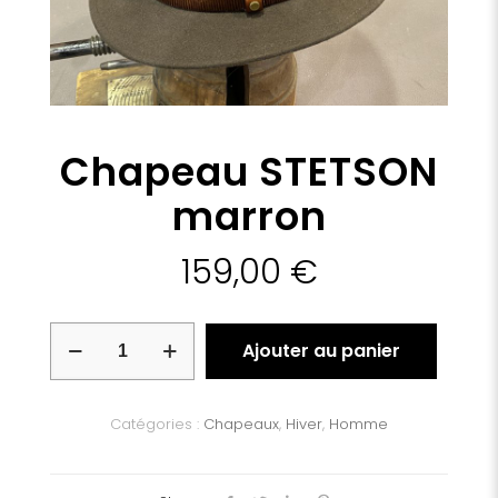
Chapeau STETSON
marron
159,00
€
quantité
Ajouter au panier
de
Chapeau
STETSON
marron
Catégories :
Chapeaux
,
Hiver
,
Homme