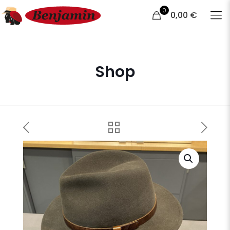
0
0,00 €
Shop