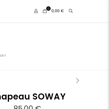
0
0,00 €
WAY
hapeau SOWAY
85,00
€