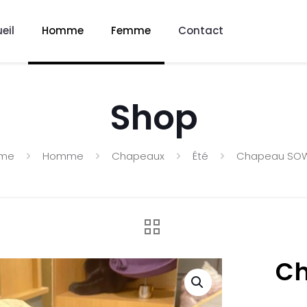
eil
Homme
Femme
Contact
Shop
me
Homme
Chapeaux
Été
Chapeau SO
C