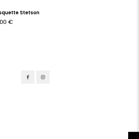
squette Stetson
,00
€