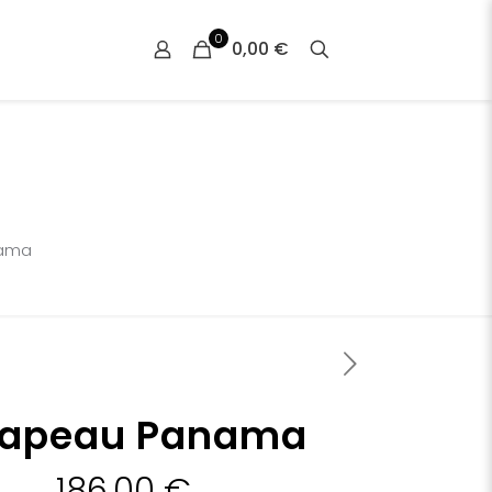
0
0,00 €
ama
apeau Panama
186,00
€