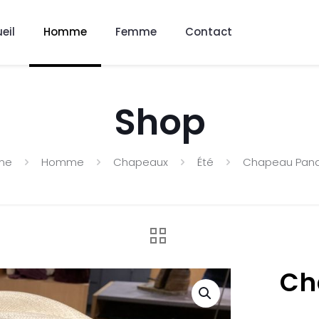
eil
Homme
Femme
Contact
Shop
me
Homme
Chapeaux
Été
Chapeau Pan
Ch