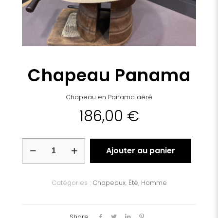
Chapeau Panama
Chapeau en Panama aéré
186,00
€
quantité
Ajouter au panier
de
Chapeau
Panama
Catégories :
Chapeaux
,
Été
,
Homme
Share