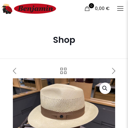
0
0,00 €
Shop