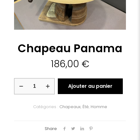
Chapeau Panama
186,00
€
quantité
Ajouter au panier
de
Chapeau
Panama
Catégories :
Chapeaux
,
Été
,
Homme
Share