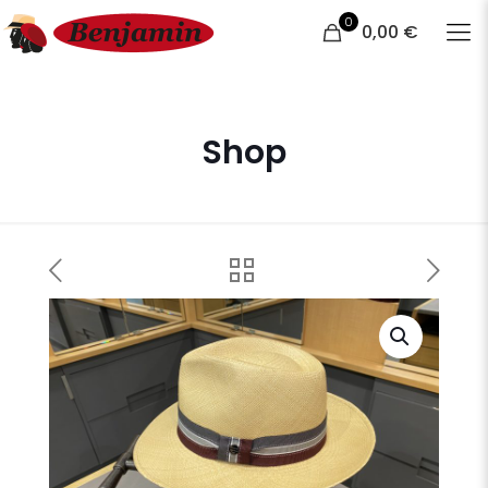
0
0,00 €
Shop