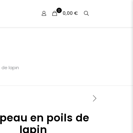
0
0,00 €
 de lapin
peau en poils de
lapin