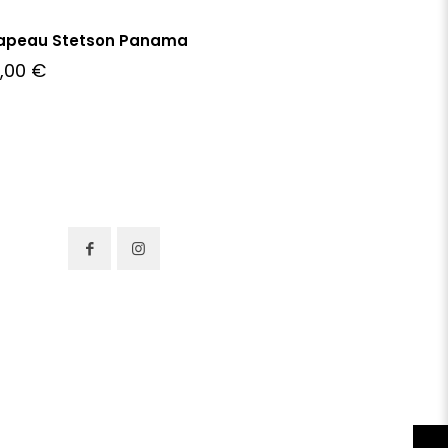
apeau Stetson Panama
7,00
€